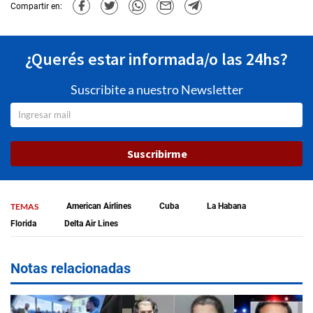
Compartir en:
¿Querés estar informada/o las 24hs?
Suscribite a nuestro Newsletter
Suscribirme
TEMAS
American Airlines
Cuba
La Habana
Florida
Delta Air Lines
Notas relacionadas