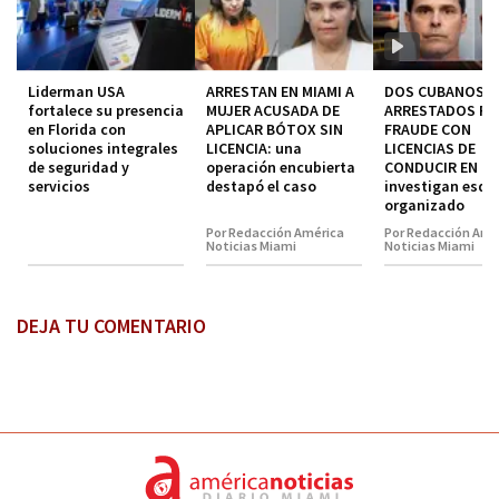
Liderman USA
ARRESTAN EN MIAMI A
DOS CUBANOS
fortalece su presencia
MUJER ACUSADA DE
ARRESTADOS P
en Florida con
APLICAR BÓTOX SIN
FRAUDE CON
soluciones integrales
LICENCIA: una
LICENCIAS DE
de seguridad y
operación encubierta
CONDUCIR EN MI
servicios
destapó el caso
investigan esq
organizado
Por Redacción América
Por Redacción Amé
Noticias Miami
Noticias Miami
DEJA TU COMENTARIO