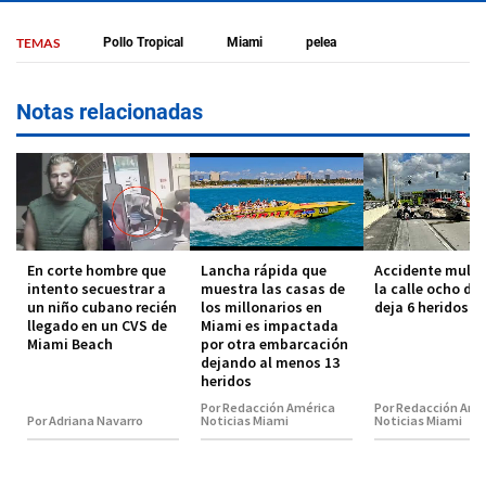
TEMAS
Pollo Tropical
Miami
pelea
Notas relacionadas
En corte hombre que
Lancha rápida que
Accidente multi
intento secuestrar a
muestra las casas de
la calle ocho de
un niño cubano recién
los millonarios en
deja 6 heridos
llegado en un CVS de
Miami es impactada
Miami Beach
por otra embarcación
dejando al menos 13
heridos
Por Redacción América
Por Redacción Amé
Por Adriana Navarro
Noticias Miami
Noticias Miami