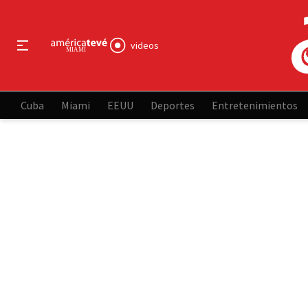
videos
Cuba
Miami
EEUU
Deportes
Entretenimientos