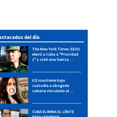
estacados del día
The New York Times: EEUU
elevó a Cuba a "Prioridad
1" y creó una fuerza
especial de la CIA
ICE mantiene bajo
custodia a abogada
cubana vinculada al
MININT: esto es lo que se
sabe del caso
CUBA ELIMINA EL LÍMITE
PARA COMPRAR