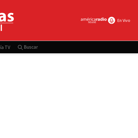
En Vivo
Buscar
ía TV