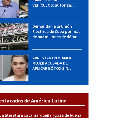
VEHÍCULOS: autoriza
adquirir autos sin
restricción de cantidad
Demandan a la Unión
Eléctrica de Cuba por más
de 802 millones de dólares
bajo la Ley Helms-Burton
ARRESTAN EN MIAMI A
MUJER ACUSADA DE
APLICAR BÓTOX SIN
LICENCIA: una operación
encubierta destapó el
caso
estacadas de América Latina
La literatura catamarqueña ¿goza de buena