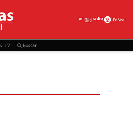
En Vivo
Buscar
ía TV