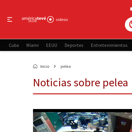
videos
Cuba
Miami
EEUU
Deportes
Entretenimientos
Inicio
pelea
Noticias sobre pelea