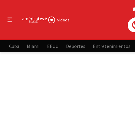
videos
Cuba
Miami
EEUU
Deportes
Entretenimientos