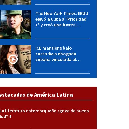
y entidades militares
The New York Times: EEUU
elevó a Cuba a "Prioridad
1" y creó una fuerza
especial de la CIA
ICE mantiene bajo
custodia a abogada
cubana vinculada al
MININT: esto es lo que se
sabe del caso
estacadas de América Latina
La literatura catamarqueña ¿goza de buena
lud? 4