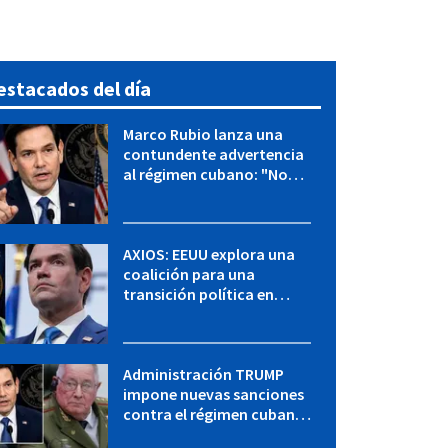
estacados del día
Marco Rubio lanza una
contundente advertencia
al régimen cubano: "No
hay válvulas de escape"
AXIOS: EEUU explora una
coalición para una
transición política en
Cuba y Marco Rubio habla
con "Raulito" Castro
Administración TRUMP
impone nuevas sanciones
contra el régimen cubano:
OFAC incluye a López Miera