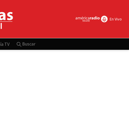
En Vivo
Buscar
ía TV