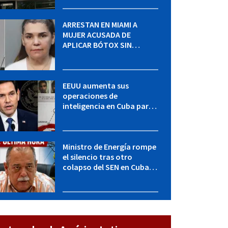
ARRESTAN EN MIAMI A
MUJER ACUSADA DE
APLICAR BÓTOX SIN
LICENCIA: una operación
encubierta destapó el
caso
EEUU aumenta sus
operaciones de
inteligencia en Cuba para
elevar la presión sobre el
régimen, según POLITICO
Ministro de Energía rompe
el silencio tras otro
colapso del SEN en Cuba:
"Seguimos adelante con
mucho empeño"