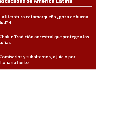
estacadas de América Latina
La literatura catamarqueña ¿goza de buena
lud? 4
Chaku: Tradición ancestral que protege a las
cuñas
Comisarios y subalternos, a juicio por
llonario hurto