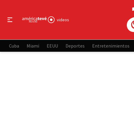
videos
Cuba
Miami
EEUU
Deportes
Entretenimientos