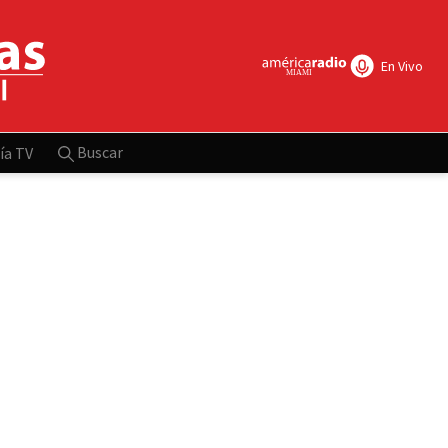
En Vivo
Buscar
ía TV