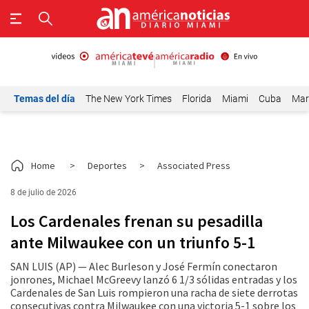
Temas del día
The New York Times
Florida
Miami
Cuba
Mar
Home
>
Deportes
>
Associated Press
8 de julio de 2026
Los Cardenales frenan su pesadilla
ante Milwaukee con un triunfo 5-1
SAN LUIS (AP) — Alec Burleson y José Fermín conectaron
jonrones, Michael McGreevy lanzó 6 1/3 sólidas entradas y los
Cardenales de San Luis rompieron una racha de siete derrotas
consecutivas contra Milwaukee con una victoria 5-1 sobre los