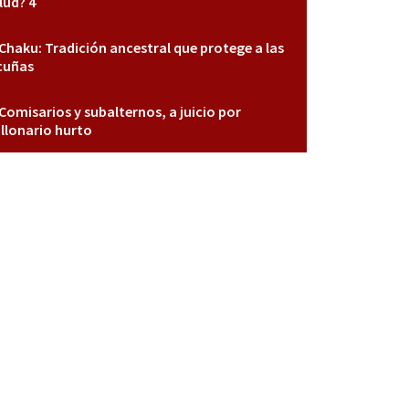
lud? 4
Chaku: Tradición ancestral que protege a las
cuñas
Comisarios y subalternos, a juicio por
llonario hurto