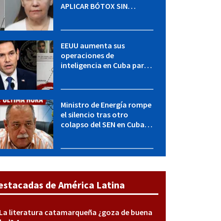
APLICAR BÓTOX SIN
LICENCIA: una operación
encubierta destapó el
caso
EEUU aumenta sus
operaciones de
inteligencia en Cuba para
elevar la presión sobre el
régimen, según POLITICO
Ministro de Energía rompe
el silencio tras otro
colapso del SEN en Cuba:
"Seguimos adelante con
mucho empeño"
estacadas de América Latina
La literatura catamarqueña ¿goza de buena