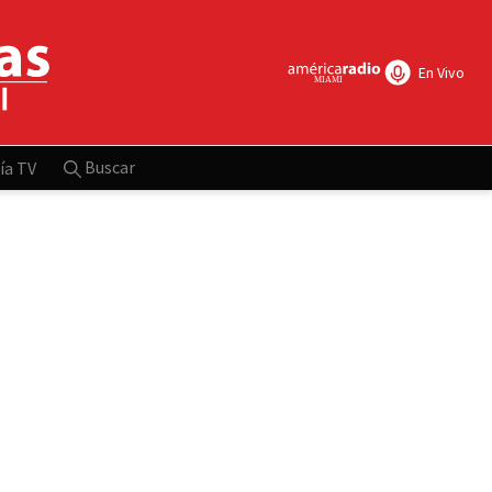
En Vivo
Buscar
ía TV