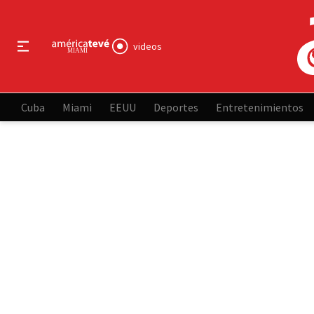
videos
Cuba
Miami
EEUU
Deportes
Entretenimientos