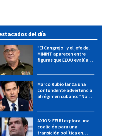
estacados del día
"El Cangrejo" y el jefe del
MININT aparecen entre
figuras que EEUU evalúa
para una transición en
Cuba
Marco Rubio lanza una
contundente advertencia
al régimen cubano: "No
hay válvulas de escape"
AXIOS: EEUU explora una
coalición para una
transición política en