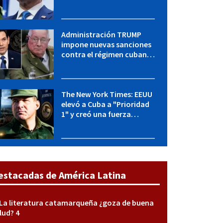
Cuba y Marco Rubio habla
con "Raulito" Castro
Administración TRUMP
impone nuevas sanciones
contra el régimen cubano:
OFAC incluye a López Miera
y entidades militares
The New York Times: EEUU
elevó a Cuba a "Prioridad
1" y creó una fuerza
especial de la CIA
estacadas de América Latina
La literatura catamarqueña ¿goza de buena
lud? 4