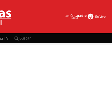
En Vivo
Buscar
ía TV