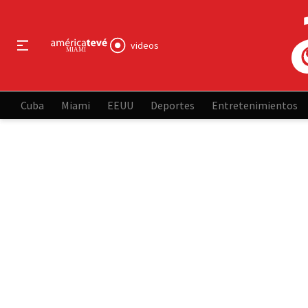
videos
Cuba
Miami
EEUU
Deportes
Entretenimientos