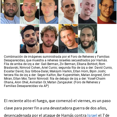
Combinación de imágenes suministrada por el Foro de Rehenes y Familias
Desaparecidas, que muestra a rehenes israelíes secuestrados por Hamás.
Fila de arriba de izq a der: Gali Berman, Ziv Berman, Elkana Bohbot, Rom
Braslavski, Nimrod Cohen, Ariel Cunio; segunda fila de izq a der: David Cunio,
Evyatar David, Guy Gilboa-Dalal, Maksym Harkin, Eitan Horn, Bipin Joshi;
tercera fila de izq a der: Segev Kalfon, Bar Kupershtein, Matan Angrest, Omri
Miran, Eitan Mor, Tamir Nimrodi: fila de debajo de izq a der: Yosef-Chaim
Ohana, Alon Ohel, Avinatan Or, Matan Zangauker. (Foro de Rehenes y
Familias Desaparecidas via AP)
El reciente alto el fuego, que comenzó el viernes, es un paso
clave para poner fin a una devastadora guerra de dos años,
desencadenada por el ataque de Hamás contra
Israel
el 7 de