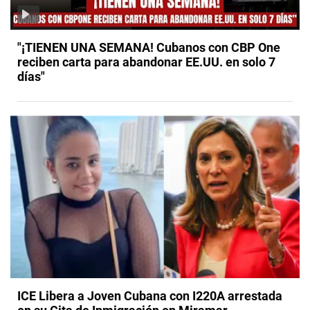
"¡TIENEN UNA SEMANA! Cubanos con CBP One
reciben carta para abandonar EE.UU. en solo 7
días"
ICE Libera a Joven Cubana con I220A arrestada