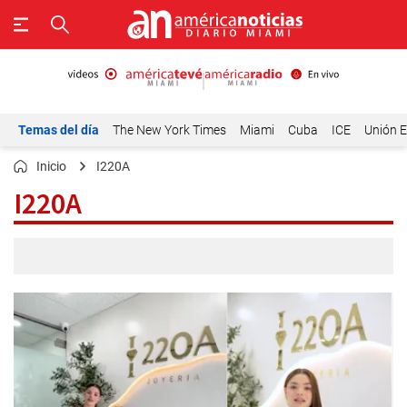
Temas del día
The New York Times
Miami
Cuba
ICE
Unión E
Inicio
I220A
I220A