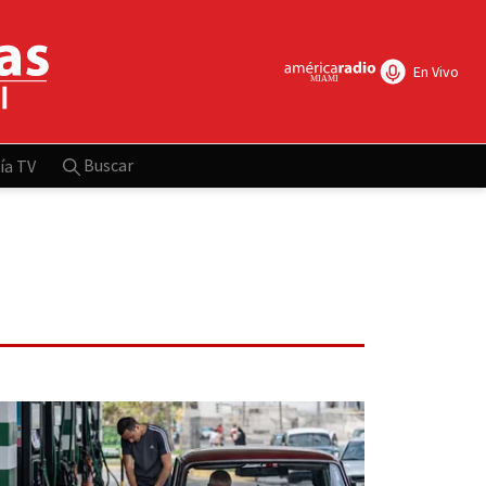
En Vivo
Buscar
ía TV