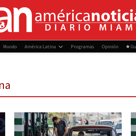
Mundo
América Latina
Programas
Opinión
Gu
ina