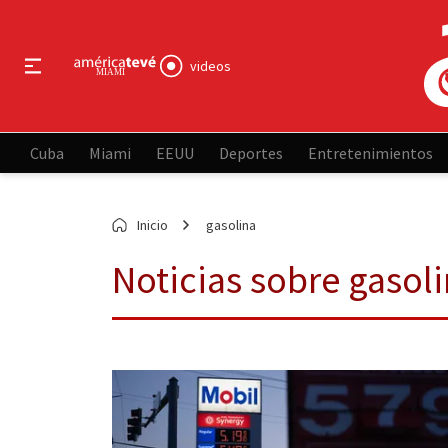
videos
Cuba
Miami
EEUU
Deportes
Entretenimientos
Inicio
gasolina
Noticias sobre gasol