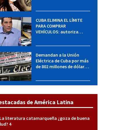
MININT: esto es lo que se
sabe del caso
CUBA ELIMINA EL LÍMITE
PARA COMPRAR
VEHÍCULOS: autoriza
adquirir autos sin
restricción de cantidad
Demandan a la Unión
Eléctrica de Cuba por más
de 802 millones de dólares
bajo la Ley Helms-Burton
estacadas de América Latina
La literatura catamarqueña ¿goza de buena
lud? 4