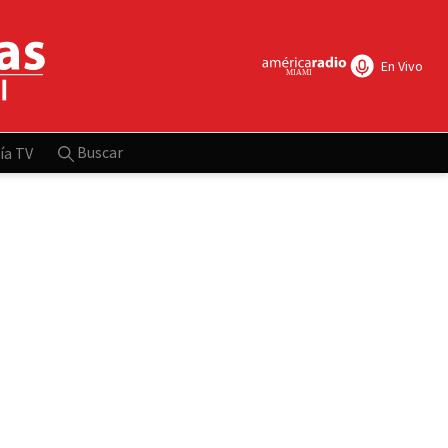
En Vivo
Buscar
ía TV