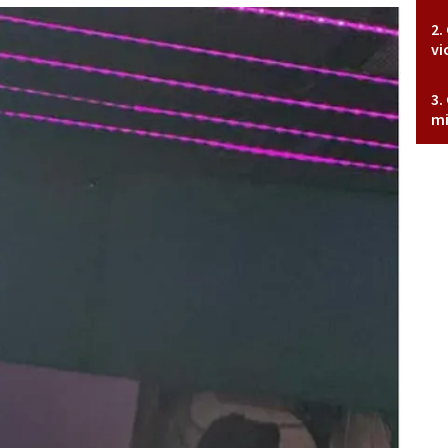
vi
mi