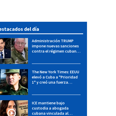
estacados del día
Administración TRUMP
impone nuevas sanciones
contra el régimen cubano:
OFAC incluye a López Miera
y entidades militares
The New York Times: EEUU
elevó a Cuba a "Prioridad
1" y creó una fuerza
especial de la CIA
ICE mantiene bajo
custodia a abogada
cubana vinculada al