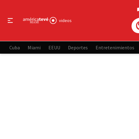
videos
Cuba
Miami
EEUU
Deportes
Entretenimientos