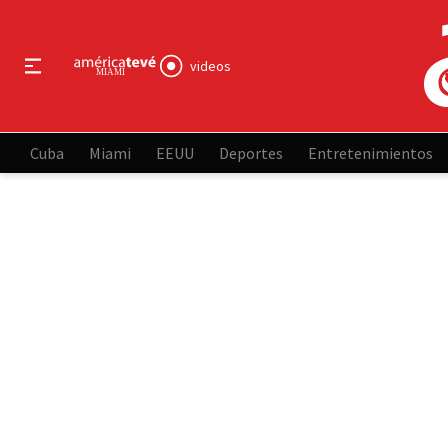
videos
Cuba
Miami
EEUU
Deportes
Entretenimientos