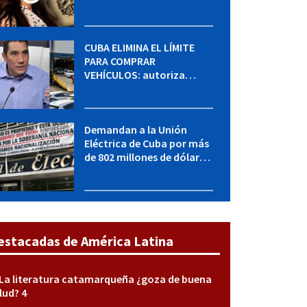
MININT: esto es lo que se
sabe del caso
CUBA ELIMINA EL LÍMITE
PARA COMPRAR
VEHÍCULOS: autoriza
adquirir autos sin
restricción de cantidad
Demandan a la Unión
Eléctrica de Cuba por más
de 802 millones de dólares
bajo la Ley Helms-Burton
estacadas de América Latina
La literatura catamarqueña ¿goza de buena
lud? 4