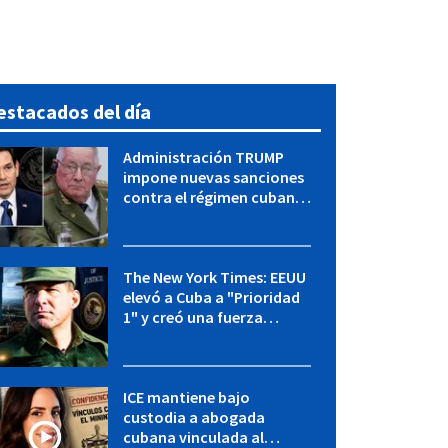
estacados del día
Administración TRUMP
impone nuevas sanciones
contra el régimen cubano:
OFAC incluye a López Miera
y entidades militares
The New York Times: EEUU
elevó a Cuba a "Prioridad
1" y creó una fuerza
especial de la CIA
ICE mantiene bajo
custodia a abogada
cubana vinculada al