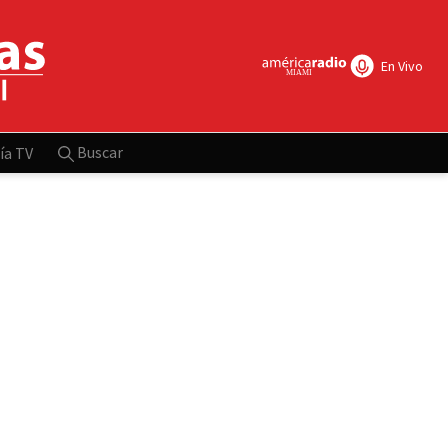
En Vivo
Buscar
ía TV