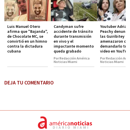
Luis Manuel Otero
Candyman sufre
Youtuber Adrián
afirma que "Bajanda",
accidente de tránsito
Peachy denunci
de Chocolate MC, se
durante transmisión
las Guiribitey
convirtió en un himno
en vivo y el
amenazaron co
contra la dictadura
impactante momento
demandarlo tra
cubana
queda grabado
video en YouTub
Por Redacción América
Por Redacción Amé
Noticias Miami
Noticias Miami
DEJA TU COMENTARIO