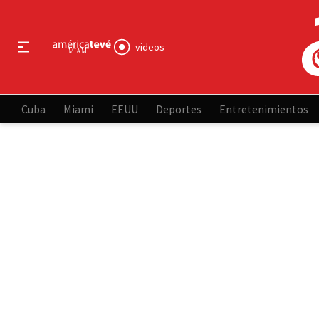
videos
Cuba
Miami
EEUU
Deportes
Entretenimientos