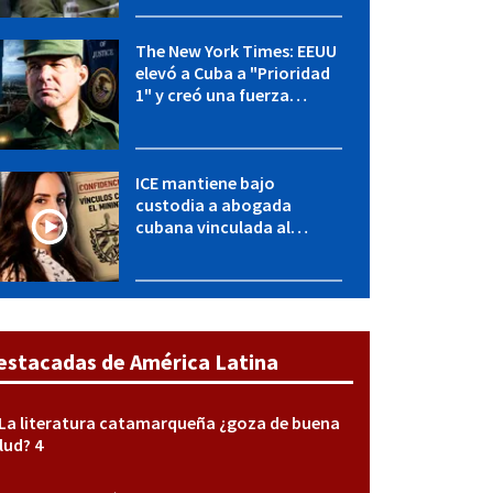
y entidades militares
The New York Times: EEUU
elevó a Cuba a "Prioridad
1" y creó una fuerza
especial de la CIA
ICE mantiene bajo
custodia a abogada
cubana vinculada al
MININT: esto es lo que se
sabe del caso
estacadas de América Latina
La literatura catamarqueña ¿goza de buena
lud? 4