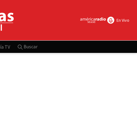
En Vivo
Buscar
ía TV