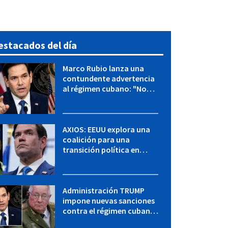
estacados del día
Marco Rubio lanza una
contundente advertencia
al régimen cubano: "No
hay válvulas de escape"
AXIOS: EEUU explora una
coalición para una
transición política en
Cuba y Marco Rubio habla
con "Raulito" Castro
Administración TRUMP
impone nuevas sanciones
contra el régimen cubano:
OFAC incluye a López Miera