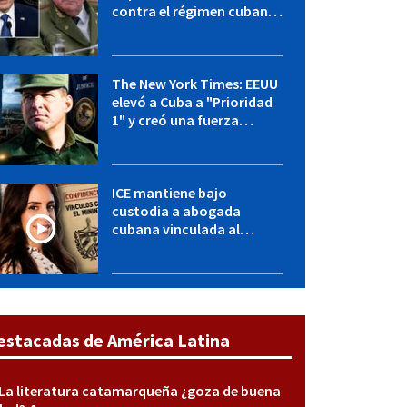
contra el régimen cubano:
OFAC incluye a López Miera
y entidades militares
The New York Times: EEUU
elevó a Cuba a "Prioridad
1" y creó una fuerza
especial de la CIA
ICE mantiene bajo
custodia a abogada
cubana vinculada al
MININT: esto es lo que se
sabe del caso
estacadas de América Latina
La literatura catamarqueña ¿goza de buena