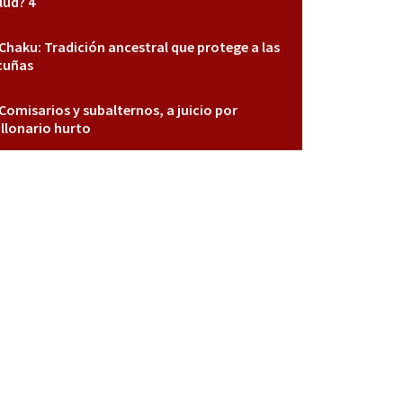
lud? 4
Chaku: Tradición ancestral que protege a las
cuñas
Comisarios y subalternos, a juicio por
llonario hurto