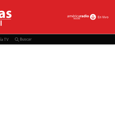
En Vivo
Buscar
ía TV