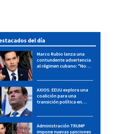
estacados del día
Marco Rubio lanza una
contundente advertencia
al régimen cubano: "No
hay válvulas de escape"
AXIOS: EEUU explora una
coalición para una
transición política en
Cuba y Marco Rubio habla
con "Raulito" Castro
Administración TRUMP
impone nuevas sanciones