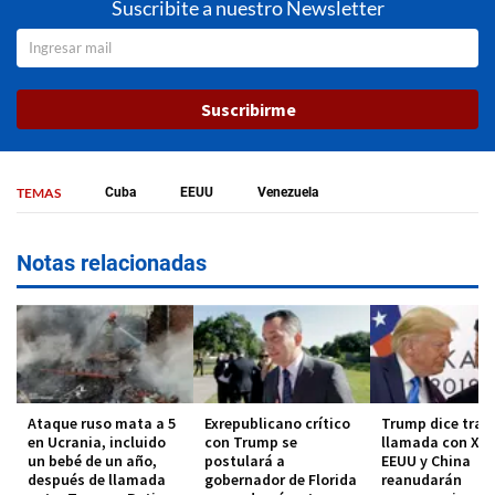
Suscribite a nuestro Newsletter
Suscribirme
TEMAS
Cuba
EEUU
Venezuela
Notas relacionadas
Ataque ruso mata a 5
Exrepublicano crítico
Trump dice tras
en Ucrania, incluido
con Trump se
llamada con Xi 
un bebé de un año,
postulará a
EEUU y China
después de llamada
gobernador de Florida
reanudarán