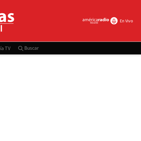
En Vivo
Buscar
ía TV