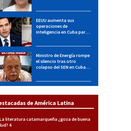
LICENCIA: una operación
encubierta destapó el
caso
EEUU aumenta sus
operaciones de
inteligencia en Cuba para
elevar la presión sobre el
régimen, según POLITICO
Ministro de Energía rompe
el silencio tras otro
colapso del SEN en Cuba:
"Seguimos adelante con
mucho empeño"
estacadas de América Latina
La literatura catamarqueña ¿goza de buena
lud? 4