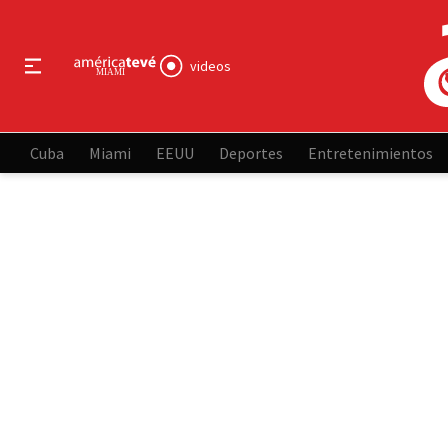
videos
Cuba
Miami
EEUU
Deportes
Entretenimientos