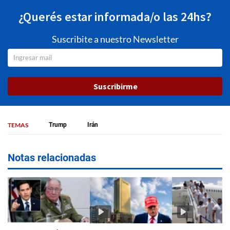
¿Querés estar informada/o las 24hs?
Suscribite a nuestro Newsletter
Suscribirme
TEMAS
Trump
Irán
Notas relacionadas