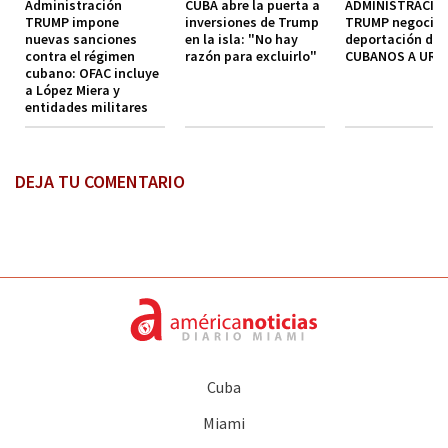
Administración
CUBA abre la puerta a
ADMINISTRACIO
TRUMP impone
inversiones de Trump
TRUMP negocia
nuevas sanciones
en la isla: "No hay
deportación de
contra el régimen
razón para excluirlo"
CUBANOS A URU
cubano: OFAC incluye
a López Miera y
entidades militares
DEJA TU COMENTARIO
Cuba
Miami