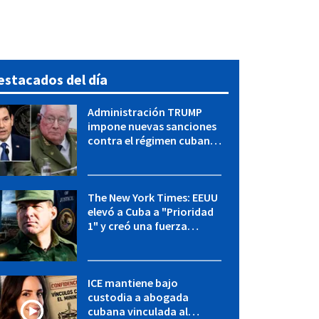
estacados del día
Administración TRUMP
impone nuevas sanciones
contra el régimen cubano:
OFAC incluye a López Miera
y entidades militares
The New York Times: EEUU
elevó a Cuba a "Prioridad
1" y creó una fuerza
especial de la CIA
ICE mantiene bajo
custodia a abogada
cubana vinculada al