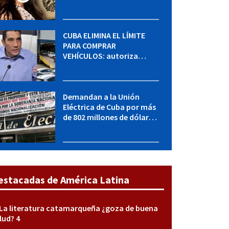
MININT: esto es lo que se
sabe del caso
CUBA ELIMINA EL LÍMITE
PARA COMPRAR
VEHÍCULOS: autoriza
adquirir autos sin
restricción de cantidad
Demandan a la Unión
Eléctrica de Cuba por más
de 802 millones de dólares
bajo la Ley Helms-Burton
estacadas de América Latina
La literatura catamarqueña ¿goza de buena
lud? 4