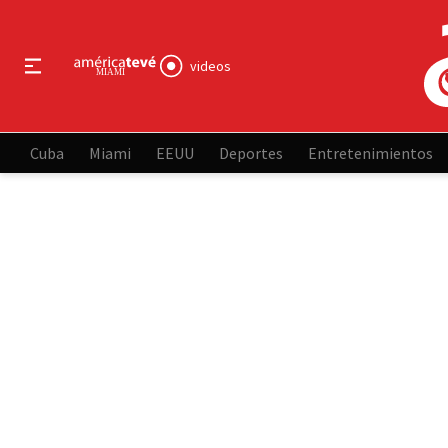
videos
Cuba
Miami
EEUU
Deportes
Entretenimientos