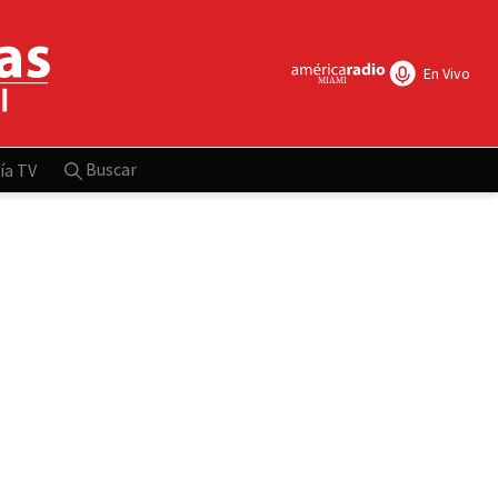
En Vivo
Buscar
ía TV