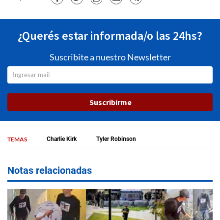
¿Querés estar informada/o las 24hs?
Suscribite a nuestro Newsletter
Suscribirme
TEMAS
Charlie Kirk
Tyler Robinson
Notas relacionadas