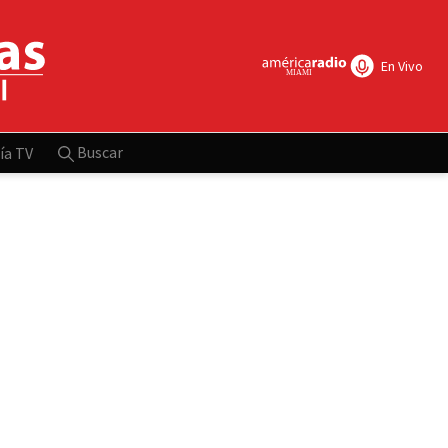
En Vivo
Buscar
ía TV