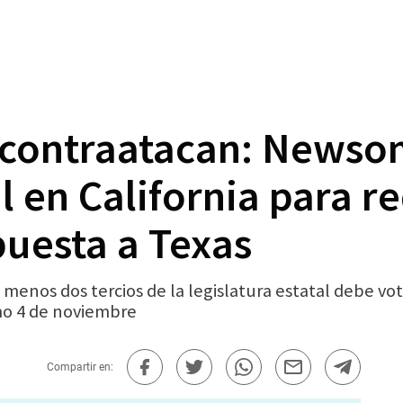
 contraatacan: Newso
l en California para r
puesta a Texas
menos dos tercios de la legislatura estatal debe vota
imo 4 de noviembre
Compartir en: