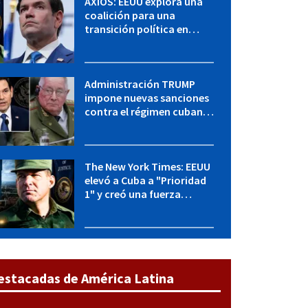
AXIOS: EEUU explora una
coalición para una
transición política en
Cuba y Marco Rubio habla
con "Raulito" Castro
Administración TRUMP
impone nuevas sanciones
contra el régimen cubano:
OFAC incluye a López Miera
y entidades militares
The New York Times: EEUU
elevó a Cuba a "Prioridad
1" y creó una fuerza
especial de la CIA
estacadas de América Latina