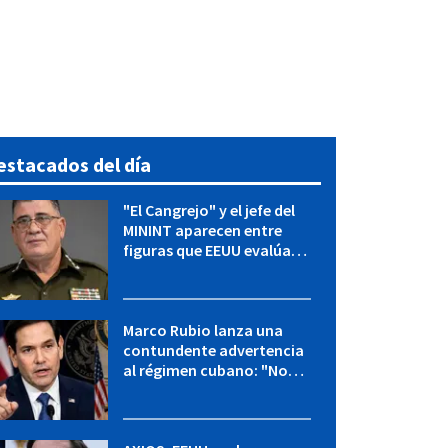
estacados del día
"El Cangrejo" y el jefe del
MININT aparecen entre
figuras que EEUU evalúa
para una transición en
Cuba
Marco Rubio lanza una
contundente advertencia
al régimen cubano: "No
hay válvulas de escape"