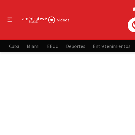
videos
Cuba
Miami
EEUU
Deportes
Entretenimientos