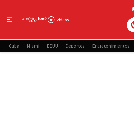
videos
Cuba
Miami
EEUU
Deportes
Entretenimientos