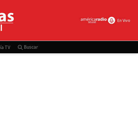
En Vivo
Buscar
ía TV