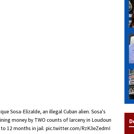
ue Sosa-Elizalde, an illegal Cuban alien. Sosa's
taining money by TWO counts of larceny in Loudoun
D
to 12 months in jail.
pic.twitter.com/RzK3eZedmI