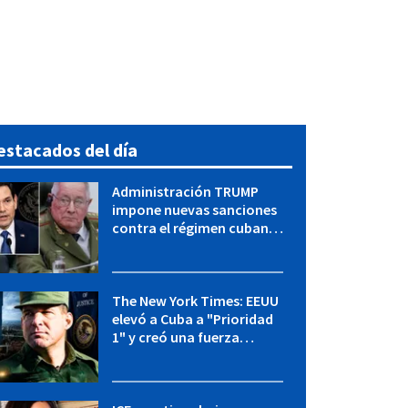
estacados del día
Administración TRUMP
impone nuevas sanciones
contra el régimen cubano:
OFAC incluye a López Miera
y entidades militares
The New York Times: EEUU
elevó a Cuba a "Prioridad
1" y creó una fuerza
especial de la CIA