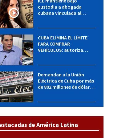
ICE mantiene bajo
custodia a abogada
cubana vinculada al
MININT: esto es lo que se
sabe del caso
CUBA ELIMINA EL LÍMITE
PARA COMPRAR
VEHÍCULOS: autoriza
adquirir autos sin
restricción de cantidad
Demandan a la Unión
Eléctrica de Cuba por más
de 802 millones de dólares
bajo la Ley Helms-Burton
estacadas de América Latina