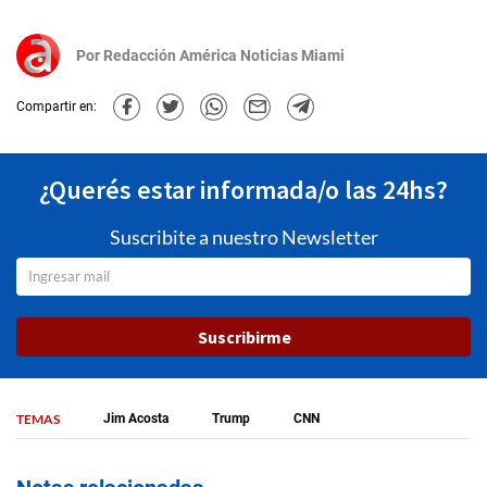
Por
Redacción América Noticias Miami
Compartir en:
¿Querés estar informada/o las 24hs?
Suscribite a nuestro Newsletter
Suscribirme
TEMAS
Jim Acosta
Trump
CNN