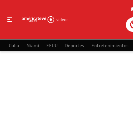
videos
Cuba
Miami
EEUU
Deportes
Entretenimientos