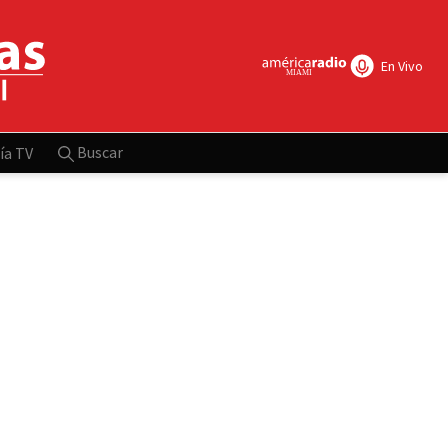
En Vivo
Buscar
ía TV