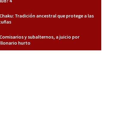
lud? 4
Chaku: Tradición ancestral que protege a las
cuñas
Comisarios y subalternos, a juicio por
llonario hurto