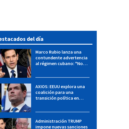
estacados del día
Marco Rubio lanza una
contundente advertencia
al régimen cubano: "No
hay válvulas de escape"
AXIOS: EEUU explora una
coalición para una
transición política en
Cuba y Marco Rubio habla
con "Raulito" Castro
Administración TRUMP
impone nuevas sanciones