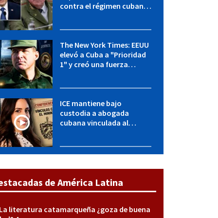
contra el régimen cubano:
OFAC incluye a López Miera
y entidades militares
The New York Times: EEUU
elevó a Cuba a "Prioridad
1" y creó una fuerza
especial de la CIA
ICE mantiene bajo
custodia a abogada
cubana vinculada al
MININT: esto es lo que se
sabe del caso
estacadas de América Latina
La literatura catamarqueña ¿goza de buena