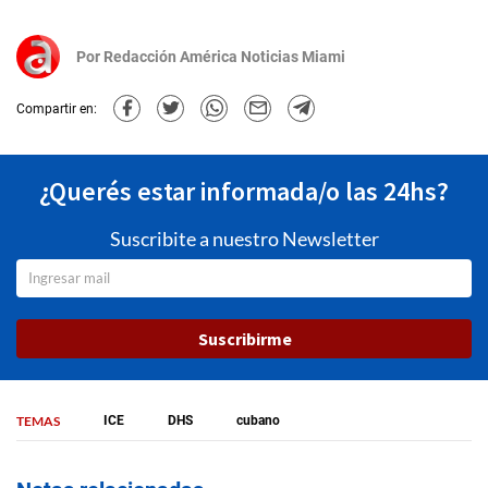
Por
Redacción América Noticias Miami
Compartir en:
¿Querés estar informada/o las 24hs?
Suscribite a nuestro Newsletter
Suscribirme
TEMAS
ICE
DHS
cubano