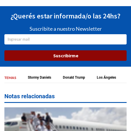
¿Querés estar informada/o las 24hs?
Suscribite a nuestro Newsletter
Suscribirme
TEMAS
Stormy Daniels
Donald Trump
Los Ángeles
Notas relacionadas