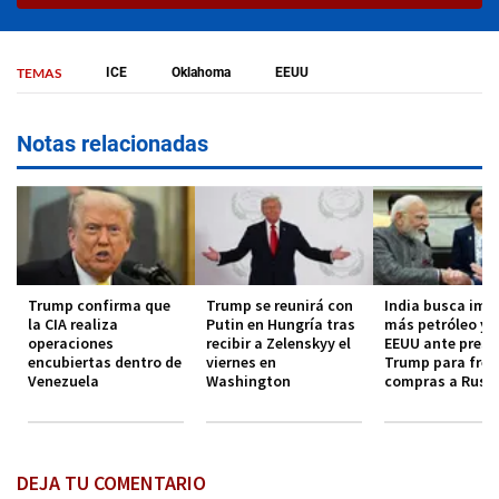
TEMAS
ICE
Oklahoma
EEUU
Notas relacionadas
Trump confirma que
Trump se reunirá con
India busca imp
la CIA realiza
Putin en Hungría tras
más petróleo y 
operaciones
recibir a Zelenskyy el
EEUU ante presi
encubiertas dentro de
viernes en
Trump para fren
Venezuela
Washington
compras a Rusi
DEJA TU COMENTARIO