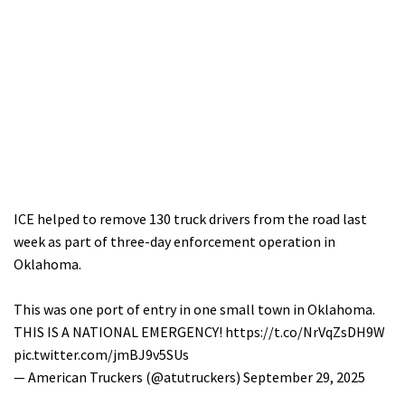
ICE helped to remove 130 truck drivers from the road last
week as part of three-day enforcement operation in
Oklahoma.
This was one port of entry in one small town in Oklahoma.
THIS IS A NATIONAL EMERGENCY!
https://t.co/NrVqZsDH9W
pic.twitter.com/jmBJ9v5SUs
— American Truckers (@atutruckers)
September 29, 2025