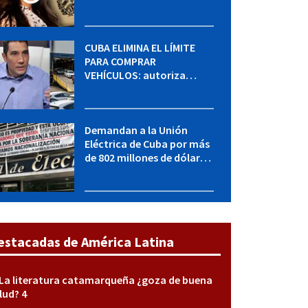
MININT: esto es lo que se
sabe del caso
CUBA ELIMINA EL LÍMITE
PARA COMPRAR
VEHÍCULOS: autoriza
adquirir autos sin
restricción de cantidad
Demandan a la Unión
Eléctrica de Cuba por más
de 802 millones de dólares
bajo la Ley Helms-Burton
estacadas de América Latina
La literatura catamarqueña ¿goza de buena
lud? 4