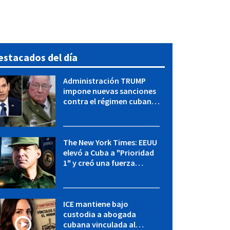
estacados del día
Administración TRUMP
impone nuevas sanciones
contra el régimen cubano:
OFAC incluye a López Miera
y entidades militares
The New York Times: EEUU
elevó a Cuba a "Prioridad
1" y creó una fuerza
especial de la CIA
ICE mantiene bajo
custodia a abogada
cubana vinculada al