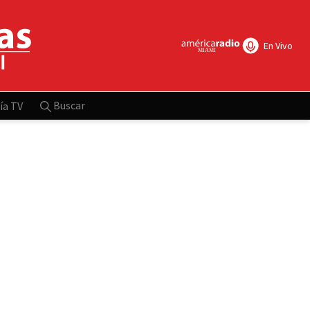
En Vivo
Buscar
ía TV