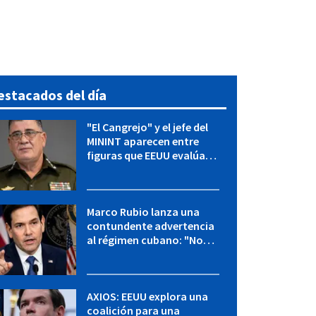
estacados del día
"El Cangrejo" y el jefe del
MININT aparecen entre
figuras que EEUU evalúa
para una transición en
Cuba
Marco Rubio lanza una
contundente advertencia
al régimen cubano: "No
hay válvulas de escape"
AXIOS: EEUU explora una
coalición para una