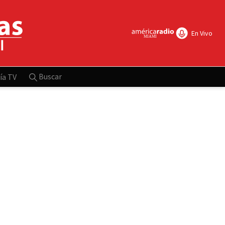
En Vivo
Buscar
ía TV