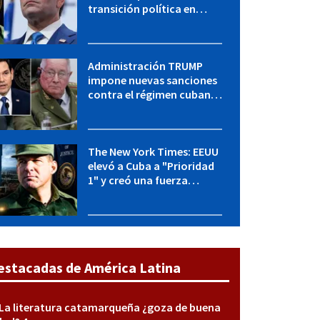
transición política en
Cuba y Marco Rubio habla
con "Raulito" Castro
Administración TRUMP
impone nuevas sanciones
contra el régimen cubano:
OFAC incluye a López Miera
y entidades militares
The New York Times: EEUU
elevó a Cuba a "Prioridad
1" y creó una fuerza
especial de la CIA
estacadas de América Latina
La literatura catamarqueña ¿goza de buena