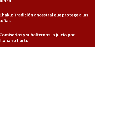
lud? 4
Chaku: Tradición ancestral que protege a las
cuñas
Comisarios y subalternos, a juicio por
llonario hurto