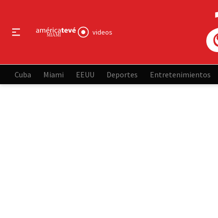
videos
Cuba
Miami
EEUU
Deportes
Entretenimientos