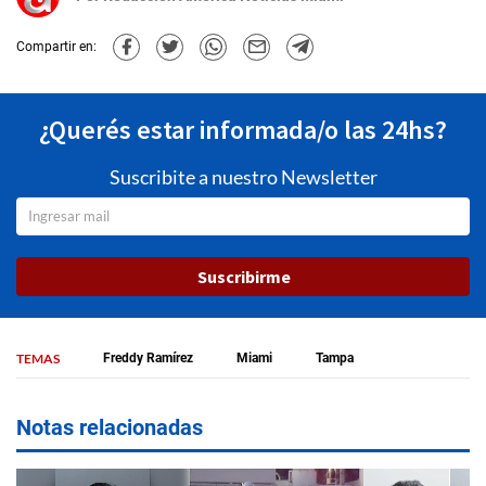
Compartir en:
¿Querés estar informada/o las 24hs?
Suscribite a nuestro Newsletter
Suscribirme
TEMAS
Freddy Ramírez
Miami
Tampa
Notas relacionadas