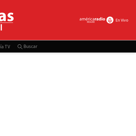
En Vivo
Buscar
ía TV