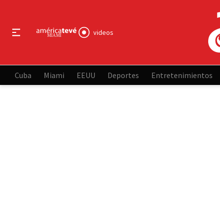
videos
Cuba
Miami
EEUU
Deportes
Entretenimientos