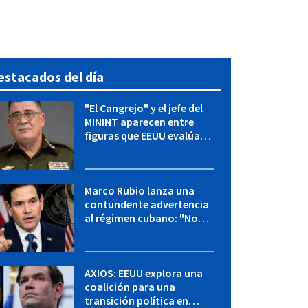
estacados del día
"El Cangrejo" y el jefe del
MININT aparecen entre
figuras que EEUU evalúa
para una transición en
Cuba
Marco Rubio lanza una
contundente advertencia
al régimen cubano: "No
hay válvulas de escape"
AXIOS: EEUU explora una
coalición para una
transición política en