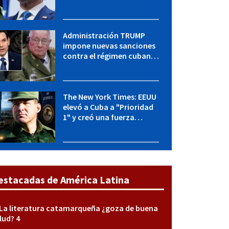
Cuba y Marco Rubio habla
con "Raulito" Castro
Administración TRUMP
impone nuevas sanciones
contra el régimen cubano:
OFAC incluye a López Miera
y entidades militares
The New York Times: EEUU
elevó a Cuba a "Prioridad
1" y creó una fuerza
especial de la CIA
estacadas de América Latina
La literatura catamarqueña ¿goza de buena
lud? 4