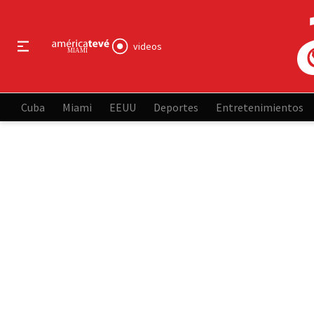
videos
Cuba
Miami
EEUU
Deportes
Entretenimientos