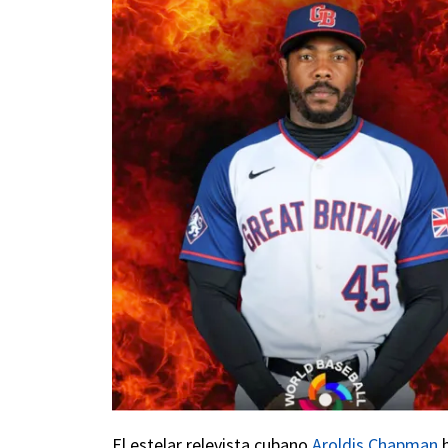
El estelar relevista cubano
Aroldis Chapman
h