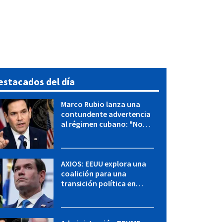
estacados del día
Marco Rubio lanza una
contundente advertencia
al régimen cubano: "No
hay válvulas de escape"
AXIOS: EEUU explora una
coalición para una
transición política en
Cuba y Marco Rubio habla
con "Raulito" Castro