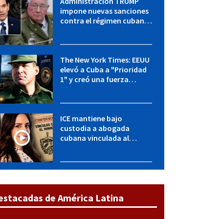
Administración TRUMP
impone nuevas sanciones
contra el régimen cubano:
OFAC incluye a López Miera
y entidades militares
The New York Times: EEUU
elevó a Cuba a "Prioridad
1" y creó una fuerza
especial de la CIA
ICE mantiene bajo
custodia a abogada
cubana vinculada al
MININT: esto es lo que se
sabe del caso
estacadas de América Latina