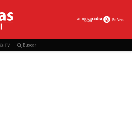
En Vivo
Buscar
ía TV