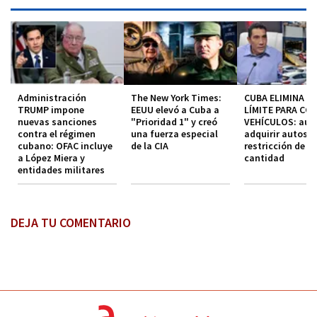
Administración
The New York Times:
CUBA ELIMINA EL
TRUMP impone
EEUU elevó a Cuba a
LÍMITE PARA CO
nuevas sanciones
"Prioridad 1" y creó
VEHÍCULOS: aut
contra el régimen
una fuerza especial
adquirir autos s
cubano: OFAC incluye
de la CIA
restricción de
a López Miera y
cantidad
entidades militares
DEJA TU COMENTARIO