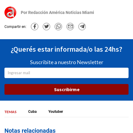
Por
Redacción América Noticias Miami
Compartir en:
¿Querés estar informada/o las 24hs?
Suscribite a nuestro Newsletter
Suscribirme
TEMAS
Cuba
Youtuber
Notas relacionadas