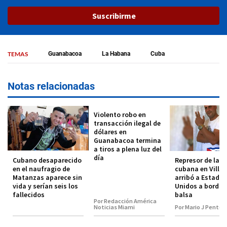
Suscribirme
TEMAS
Guanabacoa
La Habana
Cuba
Notas relacionadas
Violento robo en
transacción ilegal de
dólares en
Guanabacoa termina
a tiros a plena luz del
día
Cubano desaparecido
Represor de la p
en el naufragio de
cubana en Villa 
Matanzas aparece sin
arribó a Estados
vida y serían seis los
Unidos a bordo 
fallecidos
balsa
Por Redacción América
Noticias Miami
Por Mario J Pentón