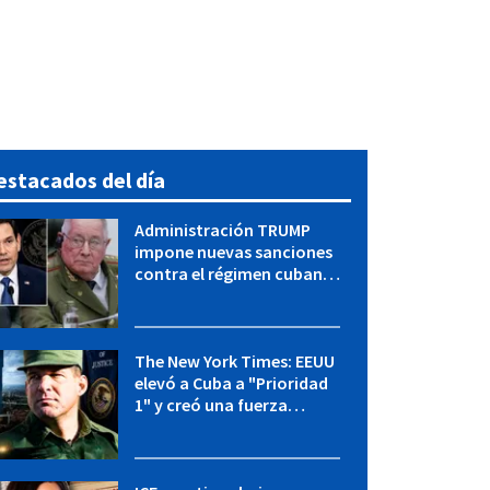
estacados del día
Administración TRUMP
impone nuevas sanciones
contra el régimen cubano:
OFAC incluye a López Miera
y entidades militares
The New York Times: EEUU
elevó a Cuba a "Prioridad
1" y creó una fuerza
especial de la CIA