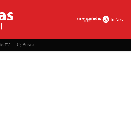
En Vivo
Buscar
ía TV