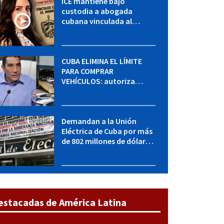
ICE mantiene bajo
custodia a abogada
cubana vinculada al
MININT: esto es lo que se
sabe del caso
CUBA ELIMINA EL LÍMITE
PARA COMPRAR
VEHÍCULOS: autoriza
adquirir autos sin
restricción de cantidad
Demandan a la Unión
Eléctrica de Cuba por más
de 802 millones de dólares
bajo la Ley Helms-Burton
estacadas de América Latina