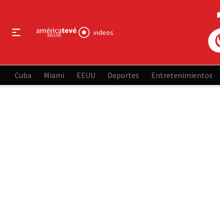
videos
Cuba
Miami
EEUU
Deportes
Entretenimientos