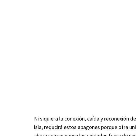
Ni siquiera la conexión, caída y reconexión d
isla, reducirá estos apagones porque otra uni
ahora suman nueve las unidades fuera de servi