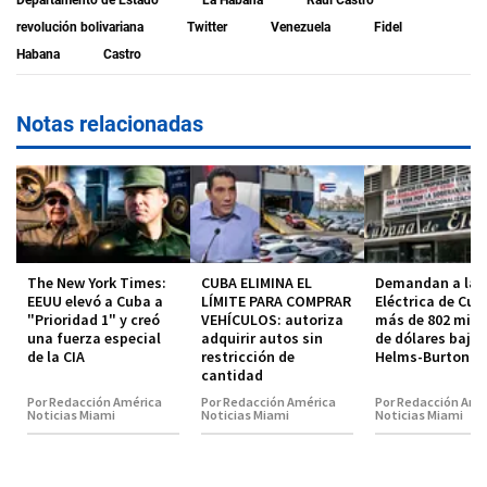
Departamento de Estado
La Habana
Raúl Castro
revolución bolivariana
Twitter
Venezuela
Fidel
Habana
Castro
Notas relacionadas
The New York Times:
CUBA ELIMINA EL
Demandan a la 
EEUU elevó a Cuba a
LÍMITE PARA COMPRAR
Eléctrica de Cub
"Prioridad 1" y creó
VEHÍCULOS: autoriza
más de 802 mill
una fuerza especial
adquirir autos sin
de dólares bajo 
de la CIA
restricción de
Helms-Burton
cantidad
Por Redacción América
Por Redacción América
Por Redacción Amé
Noticias Miami
Noticias Miami
Noticias Miami