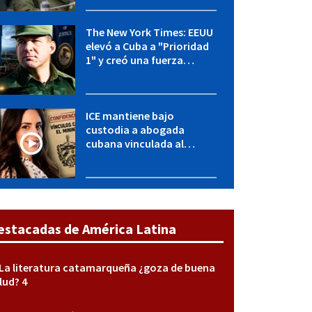
y entidades militares
The New York Times: EEUU
elevó a Cuba a "Prioridad
1" y creó una fuerza
especial de la CIA
ICE mantiene bajo
custodia a abogada
cubana vinculada al
MININT: esto es lo que se
sabe del caso
estacadas de América Latina
La literatura catamarqueña ¿goza de buena
lud? 4