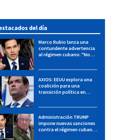
estacados del día
Marco Rubio lanza una
contundente advertencia
al régimen cubano: "No
hay válvulas de escape"
AXIOS: EEUU explora una
coalición para una
transición política en
Cuba y Marco Rubio habla
con "Raulito" Castro
Administración TRUMP
impone nuevas sanciones
contra el régimen cubano:
OFAC incluye a López Miera