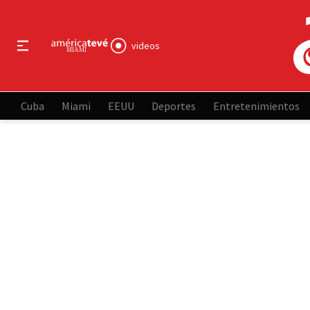
videos
Cuba
Miami
EEUU
Deportes
Entretenimientos