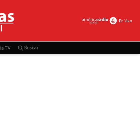
En Vivo
Buscar
ía TV