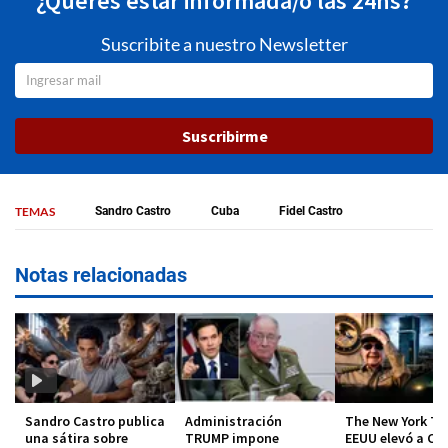
¿Querés estar informada/o las 24hs?
Suscribite a nuestro Newsletter
Suscribirme
TEMAS
Sandro Castro
Cuba
Fidel Castro
Notas relacionadas
Sandro Castro publica
Administración
The New York Ti
una sátira sobre
TRUMP impone
EEUU elevó a Cu