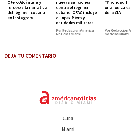
Otero Alcántara y
nuevas sanciones
"Prioridad 1" y 
refuerza la narrativa
contra el régimen
una fuerza espe
del régimen cubano
cubano: OFAC incluye
de la CIA
en Instagram
a López Miera y
entidades militares
Por Redacción América
Por Redacción Amé
Noticias Miami
Noticias Miami
DEJA TU COMENTARIO
Cuba
Miami