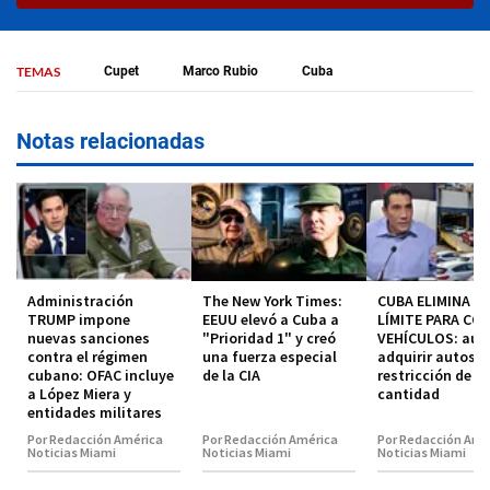
TEMAS
Cupet
Marco Rubio
Cuba
Notas relacionadas
Administración
The New York Times:
CUBA ELIMINA EL
TRUMP impone
EEUU elevó a Cuba a
LÍMITE PARA CO
nuevas sanciones
"Prioridad 1" y creó
VEHÍCULOS: aut
contra el régimen
una fuerza especial
adquirir autos s
cubano: OFAC incluye
de la CIA
restricción de
a López Miera y
cantidad
entidades militares
Por Redacción América
Por Redacción América
Por Redacción Amé
Noticias Miami
Noticias Miami
Noticias Miami