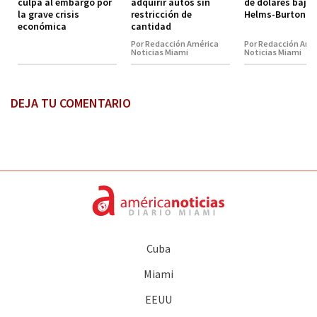
culpa al embargo por
adquirir autos sin
de dólares bajo 
la grave crisis
restricción de
Helms-Burton
económica
cantidad
Por Redacción América
Por Redacción Amé
Noticias Miami
Noticias Miami
DEJA TU COMENTARIO
Cuba
Miami
EEUU