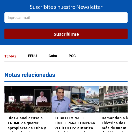
Suscribite a nuestro Newsletter
Suscribirme
TEMAS
EEUU
Cuba
PCC
Notas relacionadas
Díaz-Canel acusa a
CUBA ELIMINA EL
Demandan a la 
TRUMP de querer
LÍMITE PARA COMPRAR
Eléctrica de Cub
apropiarse de Cuba y
VEHÍCULOS: autoriza
más de 802 mill