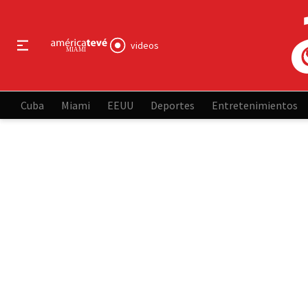
videos
Cuba
Miami
EEUU
Deportes
Entretenimientos