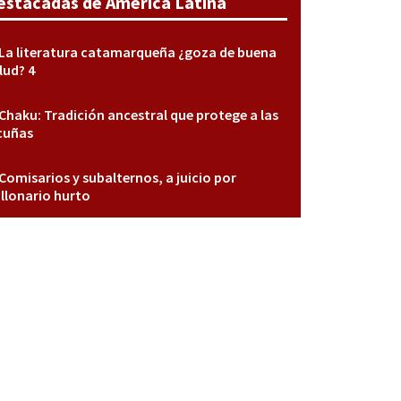
estacadas de América Latina
La literatura catamarqueña ¿goza de buena
lud? 4
Chaku: Tradición ancestral que protege a las
cuñas
Comisarios y subalternos, a juicio por
llonario hurto