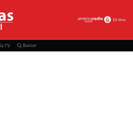
En Vivo
Buscar
ía TV