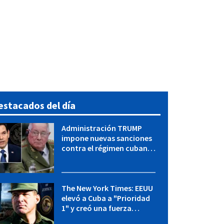
estacados del día
Administración TRUMP
impone nuevas sanciones
contra el régimen cubano:
OFAC incluye a López Miera
y entidades militares
The New York Times: EEUU
elevó a Cuba a "Prioridad
1" y creó una fuerza
especial de la CIA