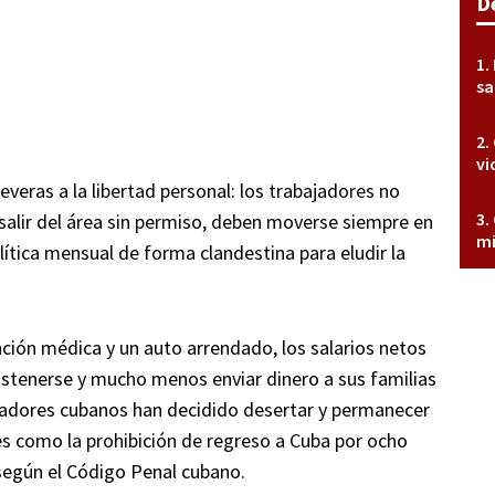
D
sa
vi
veras a la libertad personal: los trabajadores no
 salir del área sin permiso, deben moverse siempre en
mi
olítica mensual de forma clandestina para eludir la
nción médica y un auto arrendado, los salarios netos
sostenerse y mucho menos enviar dinero a sus familias
jadores cubanos han decidido desertar y permanecer
es como la prohibición de regreso a Cuba por ocho
 según el Código Penal cubano.