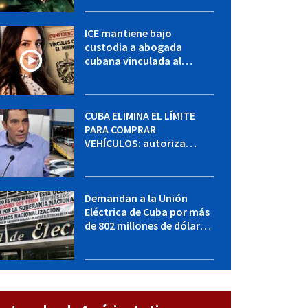
ICE mantiene bajo
custodia a abogada
cubana vinculada al
MININT: esto es lo que se
sabe del caso
CUBA ELIMINA EL LÍMITE
PARA COMPRAR
VEHÍCULOS: autoriza
adquirir autos sin
restricción de cantidad
Demandan a la Unión
Eléctrica de Cuba por más
de 802 millones de dólares
bajo la Ley Helms-Burton