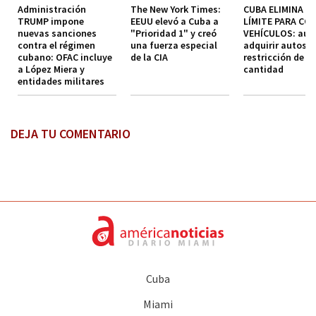
Administración
The New York Times:
CUBA ELIMINA EL
TRUMP impone
EEUU elevó a Cuba a
LÍMITE PARA CO
nuevas sanciones
"Prioridad 1" y creó
VEHÍCULOS: aut
contra el régimen
una fuerza especial
adquirir autos s
cubano: OFAC incluye
de la CIA
restricción de
a López Miera y
cantidad
entidades militares
DEJA TU COMENTARIO
Cuba
Miami