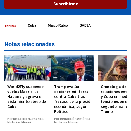
Suscribirme
TEMAS
Cuba
Marco Rubio
GAESA
Notas relacionadas
World2Fly suspende
Trump evalúa
Cronología de la
vuelos Madrid-La
opciones militares
relaciones entr
Habana y agrava el
contra Cuba tras
y Cuba en medio
aislamiento aéreo de
fracaso de la presión
tensiones en el
Cuba
económica, según
segundo manda
Politico
Trump
Por Redacción América
Por Redacción América
Noticias Miami
Noticias Miami