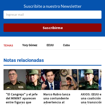
Suscribite a nuestro Newsletter
Suscribirme
TEMAS
Yory Gómez
EEUU
Cuba
Notas relacionadas
"El Cangrejo" y el jefe
Marco Rubio lanza
AXIOS: EEUU exp
del MININT aparecen
una contundente
una coalición p
entre figuras que
advertencia al
una transición