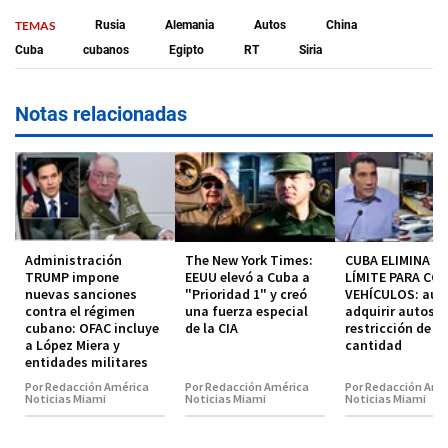
TEMAS
Rusia
Alemania
Autos
China
Cuba
cubanos
Egipto
RT
Siria
Notas relacionadas
Administración
The New York Times:
CUBA ELIMINA EL
TRUMP impone
EEUU elevó a Cuba a
LÍMITE PARA CO
nuevas sanciones
"Prioridad 1" y creó
VEHÍCULOS: aut
contra el régimen
una fuerza especial
adquirir autos s
cubano: OFAC incluye
de la CIA
restricción de
a López Miera y
cantidad
entidades militares
Por Redacción América
Por Redacción América
Por Redacción Amé
Noticias Miami
Noticias Miami
Noticias Miami