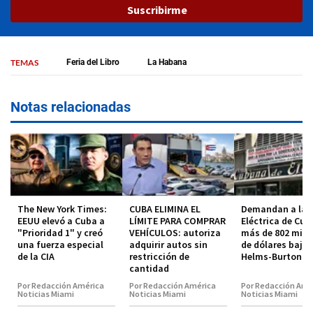
Suscribirme
TEMAS
Feria del Libro
La Habana
Notas relacionadas
The New York Times:
CUBA ELIMINA EL
Demandan a la 
EEUU elevó a Cuba a
LÍMITE PARA COMPRAR
Eléctrica de Cub
"Prioridad 1" y creó
VEHÍCULOS: autoriza
más de 802 mill
una fuerza especial
adquirir autos sin
de dólares bajo 
de la CIA
restricción de
Helms-Burton
cantidad
Por Redacción América
Por Redacción América
Por Redacción Amé
Noticias Miami
Noticias Miami
Noticias Miami