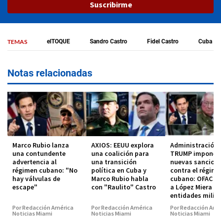
Suscribirme
TEMAS
elTOQUE
Sandro Castro
Fidel Castro
Cuba
Notas relacionadas
Marco Rubio lanza
AXIOS: EEUU explora
Administración
una contundente
una coalición para
TRUMP impone
advertencia al
una transición
nuevas sancion
régimen cubano: "No
política en Cuba y
contra el régim
hay válvulas de
Marco Rubio habla
cubano: OFAC in
escape"
con "Raulito" Castro
a López Miera y
entidades milit
Por Redacción América
Por Redacción América
Por Redacción Amé
Noticias Miami
Noticias Miami
Noticias Miami