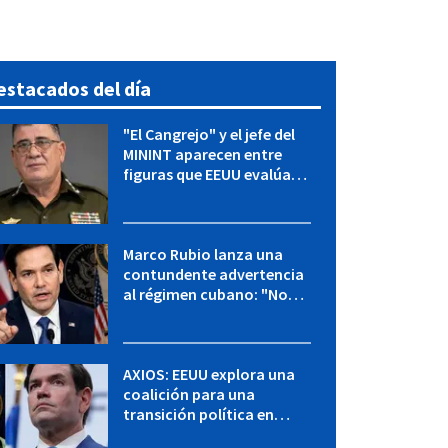
estacados del día
"El Cangrejo" y el jefe del
MININT aparecen entre
figuras que EEUU evalúa
para una transición en
Cuba
Marco Rubio lanza una
contundente advertencia
al régimen cubano: "No
hay válvulas de escape"
AXIOS: EEUU explora una
coalición para una
transición política en
Cuba y Marco Rubio habla