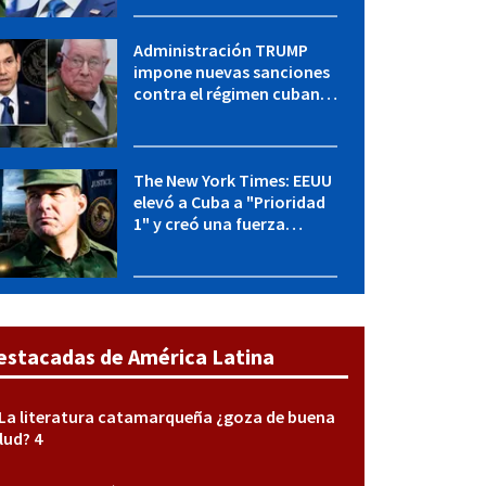
con "Raulito" Castro
Administración TRUMP
impone nuevas sanciones
contra el régimen cubano:
OFAC incluye a López Miera
y entidades militares
The New York Times: EEUU
elevó a Cuba a "Prioridad
1" y creó una fuerza
especial de la CIA
estacadas de América Latina
La literatura catamarqueña ¿goza de buena
lud? 4