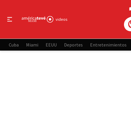
videos
Cuba
Miami
EEUU
Deportes
Entretenimientos