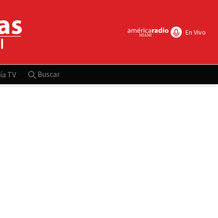
En Vivo
Buscar
ía TV